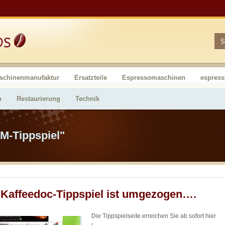
schinenmanufaktur
Ersatzteile
Espressomaschinen
espres
n
Restaurierung
Technik
M-Tippspiel"
Kaffeedoc-Tippspiel ist umgezogen….
Die Tippspielseite erreichen Sie ab sofort hier