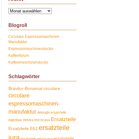
Archiv
Blogroll
Circolare Espressomaschinen
Manufaktur
Espressomaschinendoctor
Kaffeeforum
Kaffeemaschinendoctor
Schlagwörter
Bravilor-Bonamat
circolare
circolare
espressomaschinen-
manufaktur
delonghi ersatzteile
Ersatzteile
eigenbau
elektra microcasa
ersatzteile
Ersatzteile E61
jura
ersatzteile
ersatzteile microcasa