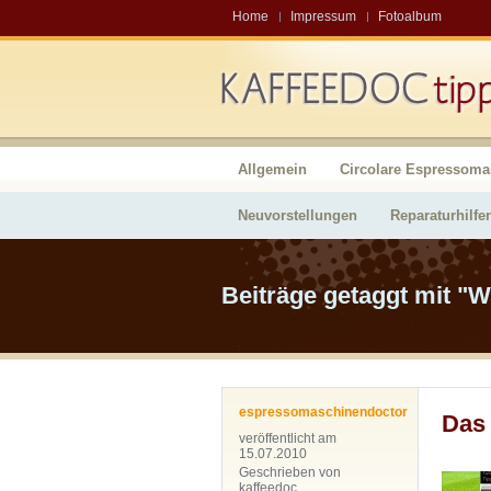
Home
Impressum
Fotoalbum
Allgemein
Circolare Espressoma
Neuvorstellungen
Reparaturhilfe
Beiträge getaggt mit "W
espressomaschinendoctor
Das 
veröffentlicht am
15.07.2010
Geschrieben von
kaffeedoc