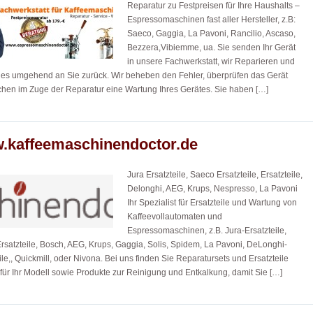
Reparatur zu Festpreisen für Ihre Haushalts –
Espressomaschinen fast aller Hersteller, z.B:
Saeco, Gaggia, La Pavoni, Rancilio, Ascaso,
Bezzera,Vibiemme, ua. Sie senden Ihr Gerät
in unsere Fachwerkstatt, wir Reparieren und
es umgehend an Sie zurück. Wir beheben den Fehler, überprüfen das Gerät
hen im Zuge der Reparatur eine Wartung Ihres Gerätes. Sie haben […]
.kaffeemaschinendoctor.de
Jura Ersatzteile, Saeco Ersatzteile, Ersatzteile,
Delonghi, AEG, Krups, Nespresso, La Pavoni
Ihr Spezialist für Ersatzteile und Wartung von
Kaffeevollautomaten und
Espressomaschinen, z.B. Jura-Ersatzteile,
satzteile, Bosch, AEG, Krups, Gaggia, Solis, Spidem, La Pavoni, DeLonghi-
ile,, Quickmill, oder Nivona. Bei uns finden Sie Reparatursets und Ersatzteile
 für Ihr Modell sowie Produkte zur Reinigung und Entkalkung, damit Sie […]