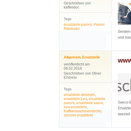
Geschrieben von
kaffeedoc
Tags
ersatzteile pavoni
,
Pavoni
Reparatur
Senden 
und mac
Allgemein
,
Ersatzteile
www
veröffentlicht am
08.02.2018
Geschrieben von Oliver
Endress
Tags
ersatzteile delonghi
,
ersatzteile jura
,
ersatzteile
Saeco-Er
pavoni
,
ersatzteile saeco
,
jura ersatzteile
,
Ersatzte
Kaffeemaschinendoctor
,
speziell
zacconi ersatzteile