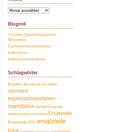
Archiv
Blogroll
Circolare Espressomaschinen
Manufaktur
Espressomaschinendoctor
Kaffeeforum
Kaffeemaschinendoctor
Schlagwörter
Bravilor-Bonamat
circolare
circolare
espressomaschinen-
manufaktur
delonghi ersatzteile
Ersatzteile
eigenbau
elektra microcasa
ersatzteile
Ersatzteile E61
jura
ersatzteile
ersatzteile microcasa