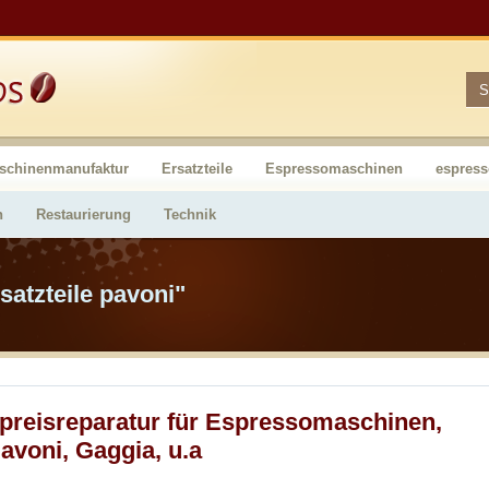
schinenmanufaktur
Ersatzteile
Espressomaschinen
espres
n
Restaurierung
Technik
satzteile pavoni"
preisreparatur für Espressomaschinen,
avoni, Gaggia, u.a