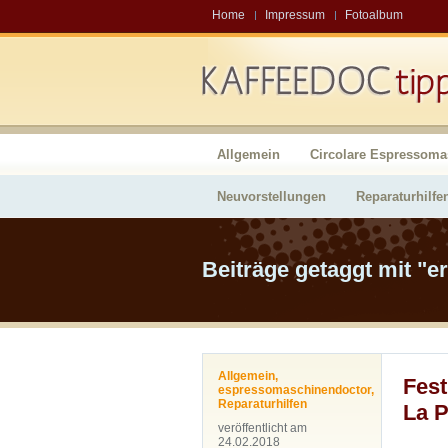
Home
Impressum
Fotoalbum
Allgemein
Circolare Espressoma
Neuvorstellungen
Reparaturhilfe
Beiträge getaggt mit "er
Allgemein
,
Fest
espressomaschinendoctor
,
Reparaturhilfen
La P
veröffentlicht am
24.02.2018