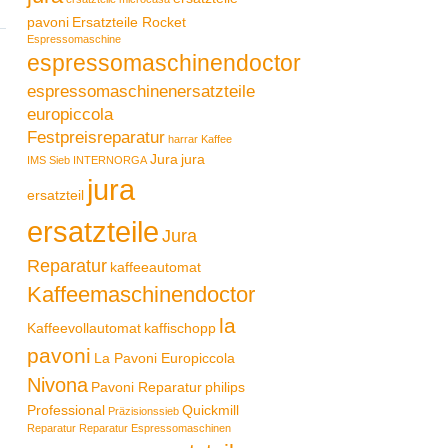
pavoni
Ersatzteile Rocket
Espressomaschine
espressomaschinendoctor
espressomaschinenersatzteile
europiccola
Festpreisreparatur
harrar Kaffee
Jura
jura
IMS Sieb
INTERNORGA
jura
ersatzteil
ersatzteile
Jura
Reparatur
kaffeeautomat
Kaffeemaschinendoctor
la
Kaffeevollautomat
kaffischopp
pavoni
La Pavoni Europiccola
Nivona
Pavoni Reparatur
philips
Professional
Quickmill
Präzisionssieb
Reparatur
Reparatur Espressomaschinen