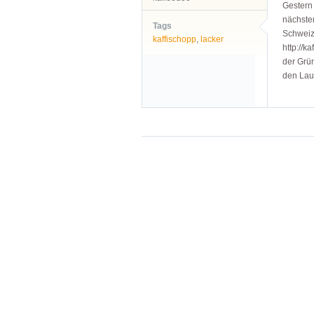
Gestern
nächste
Tags
Schweize
kaffischopp
,
lacker
http://k
der Grün
den Lau