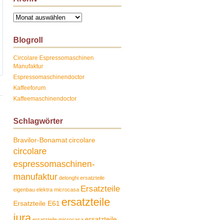
Archiv
Blogroll
Circolare Espressomaschinen
Manufaktur
Espressomaschinendoctor
Kaffeeforum
Kaffeemaschinendoctor
Schlagwörter
Bravilor-Bonamat
circolare
circolare
espressomaschinen-
manufaktur
delonghi ersatzteile
Ersatzteile
eigenbau
elektra microcasa
ersatzteile
Ersatzteile E61
jura
ersatzteile
ersatzteile microcasa