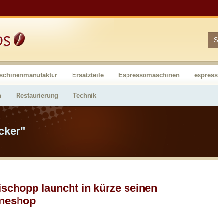
schinenmanufaktur
Ersatzteile
Espressomaschinen
espres
n
Restaurierung
Technik
acker"
ischopp launcht in kürze seinen
ineshop