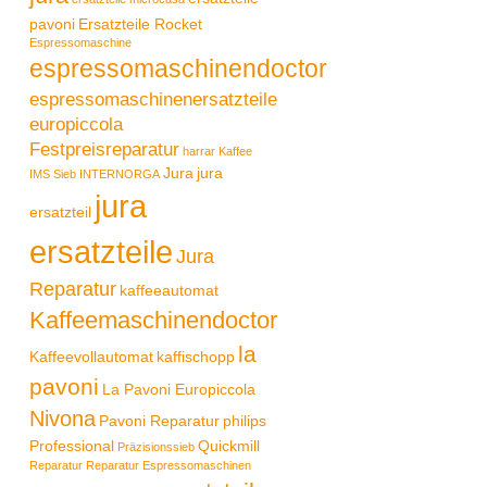
pavoni
Ersatzteile Rocket
Espressomaschine
espressomaschinendoctor
espressomaschinenersatzteile
europiccola
Festpreisreparatur
harrar Kaffee
Jura
jura
IMS Sieb
INTERNORGA
jura
ersatzteil
ersatzteile
Jura
Reparatur
kaffeeautomat
Kaffeemaschinendoctor
la
Kaffeevollautomat
kaffischopp
pavoni
La Pavoni Europiccola
Nivona
Pavoni Reparatur
philips
Professional
Quickmill
Präzisionssieb
Reparatur
Reparatur Espressomaschinen