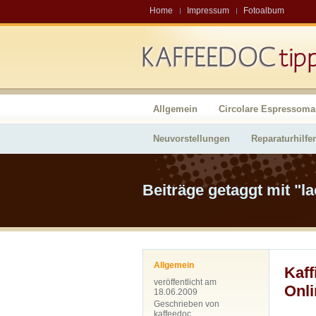
Home
Impressum
Fotoalbum
Allgemein
Circolare Espressoma
Neuvorstellungen
Reparaturhilfe
Beiträge getaggt mit "l
Allgemein
Kaff
veröffentlicht am
Onl
18.06.2009
Geschrieben von
kaffeedoc