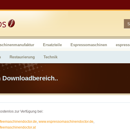
schinenmanufaktur
Ersatzteile
Espressomaschinen
espres
n
Restaurierung
Technik
n Downloadbereich..
ostenlos zur Verfügung bei:
feemaschinendoctor.de
,
www.espressomaschinendoctor.de
,
feemaschinendoctor.at