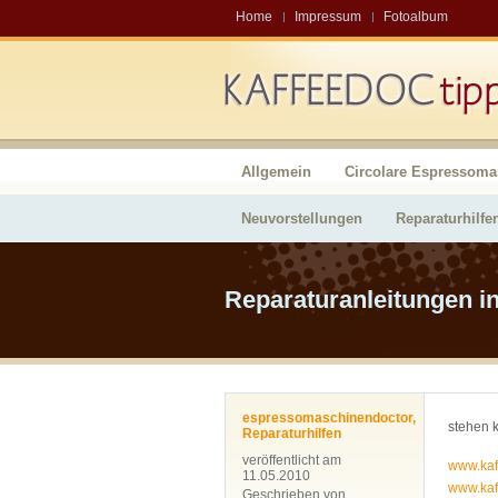
Home
Impressum
Fotoalbum
Allgemein
Circolare Espressoma
Neuvorstellungen
Reparaturhilfe
Reparaturanleitungen i
espressomaschinendoctor
,
stehen k
Reparaturhilfen
veröffentlicht am
www.kaf
11.05.2010
www.kaf
Geschrieben von