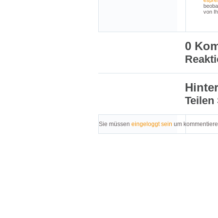
espre
beoba
von Ih
0 Ko
Reakti
Hinte
Teilen
Sie müssen
eingeloggt sein
um kommentiere