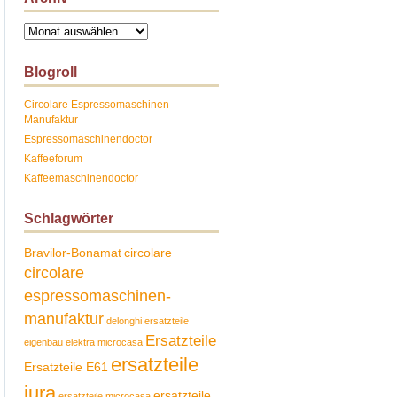
Archiv
Blogroll
Circolare Espressomaschinen
Manufaktur
Espressomaschinendoctor
Kaffeeforum
Kaffeemaschinendoctor
Schlagwörter
Bravilor-Bonamat
circolare
circolare
espressomaschinen-
manufaktur
delonghi ersatzteile
Ersatzteile
eigenbau
elektra microcasa
ersatzteile
Ersatzteile E61
jura
ersatzteile
ersatzteile microcasa