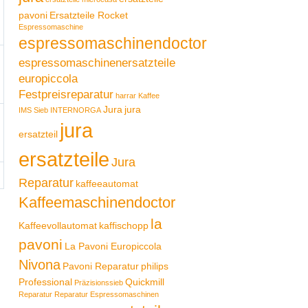
pavoni
Ersatzteile Rocket
Espressomaschine
espressomaschinendoctor
espressomaschinenersatzteile
europiccola
Festpreisreparatur
harrar Kaffee
Jura
jura
IMS Sieb
INTERNORGA
jura
ersatzteil
ersatzteile
Jura
Reparatur
kaffeeautomat
Kaffeemaschinendoctor
la
Kaffeevollautomat
kaffischopp
pavoni
La Pavoni Europiccola
Nivona
Pavoni Reparatur
philips
Professional
Quickmill
Präzisionssieb
Reparatur
Reparatur Espressomaschinen