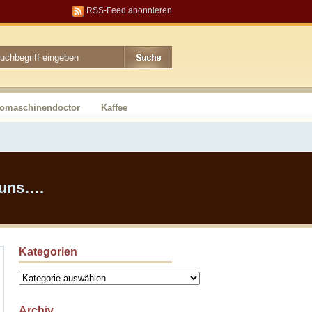
RSS-Feed abonnieren
somaschinendoctor
Kaffee
 uns….
Kategorien
Kategorien
Archiv