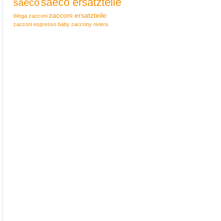
saeco ersatzteile
saeco
zacconi ersatzteile
Wega
zacconi
zacconi espresso baby
zaccony riviera