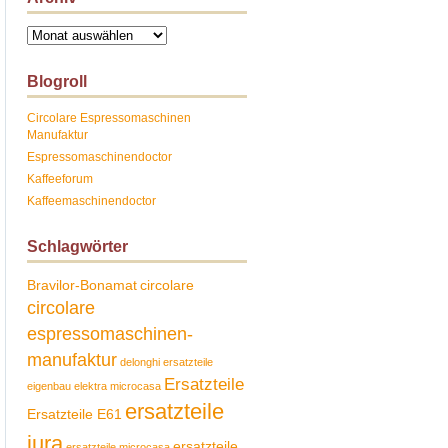
Archiv
Blogroll
Circolare Espressomaschinen
Manufaktur
Espressomaschinendoctor
Kaffeeforum
Kaffeemaschinendoctor
Schlagwörter
Bravilor-Bonamat
circolare
circolare
espressomaschinen-
manufaktur
delonghi ersatzteile
Ersatzteile
eigenbau
elektra microcasa
ersatzteile
Ersatzteile E61
jura
ersatzteile
ersatzteile microcasa