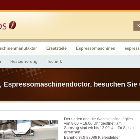
schinenmanufaktur
Ersatzteile
Espressomaschinen
espres
n
Restaurierung
Technik
, Espressomaschinendoctor, besuchen Sie
Der Laden und die Werkstatt sind täglich
von.8.00 – 18.00 Uhr geöffnet, am
Samstag sind wir bis 12.00 Uhr für Sie zu
erreichen.
Bahnhofstr.9 83088 Kiefersfelden