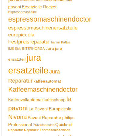
pavoni
Ersatzteile Rocket
Espressomaschine
espressomaschinendoctor
espressomaschinenersatzteile
europiccola
Festpreisreparatur
harrar Kaffee
Jura
jura
IMS Sieb
INTERNORGA
jura
ersatzteil
ersatzteile
Jura
Reparatur
kaffeeautomat
Kaffeemaschinendoctor
la
Kaffeevollautomat
kaffischopp
pavoni
La Pavoni Europiccola
Nivona
Pavoni Reparatur
philips
Professional
Quickmill
Präzisionssieb
Reparatur
Reparatur Espressomaschinen