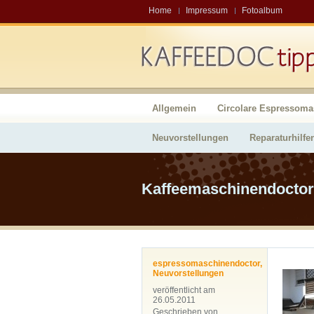
Home
Impressum
Fotoalbum
Allgemein
Circolare Espressoma
Neuvorstellungen
Reparaturhilfe
Kaffeemaschinendoctor
espressomaschinendoctor
,
Neuvorstellungen
veröffentlicht am
26.05.2011
Geschrieben von